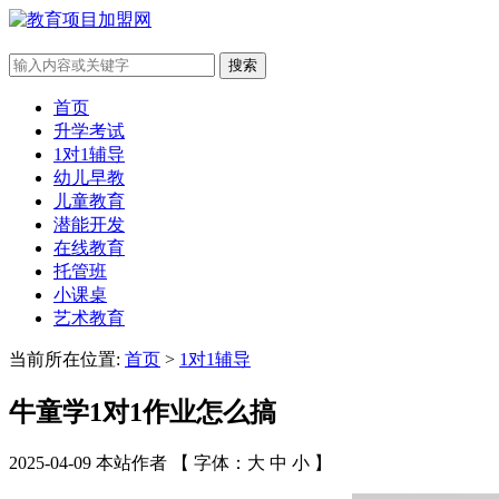
搜索
首页
升学考试
1对1辅导
幼儿早教
儿童教育
潜能开发
在线教育
托管班
小课桌
艺术教育
当前所在位置:
首页
>
1对1辅导
牛童学1对1作业怎么搞
2025-04-09 本站作者 【 字体：
大
中
小
】