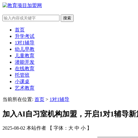
搜索
首页
升学考试
1对1辅导
幼儿早教
儿童教育
潜能开发
在线教育
托管班
小课桌
艺术教育
当前所在位置:
首页
>
1对1辅导
加入AI自习室机构加盟，开启1对1辅导新
2025-08-02 本站作者 【 字体：
大
中
小
】