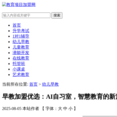
搜索
首页
升学考试
1对1辅导
幼儿早教
儿童教育
潜能开发
在线教育
托管班
小课桌
艺术教育
当前所在位置:
首页
>
幼儿早教
早教加盟优选：AI自习室，智慧教育的新
2025-08-05 本站作者 【 字体：
大
中
小
】