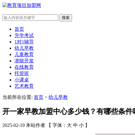
搜索
首页
升学考试
1对1辅导
幼儿早教
儿童教育
潜能开发
在线教育
托管班
小课桌
艺术教育
当前所在位置:
首页
>
幼儿早教
开一家早教加盟中心多少钱？有哪些条件
2025-02-19 本站作者 【 字体：
大
中
小
】