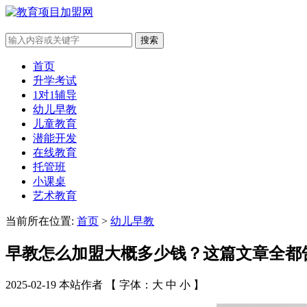
搜索
首页
升学考试
1对1辅导
幼儿早教
儿童教育
潜能开发
在线教育
托管班
小课桌
艺术教育
当前所在位置:
首页
>
幼儿早教
早教怎么加盟大概多少钱？这篇文章全都
2025-02-19 本站作者 【 字体：
大
中
小
】